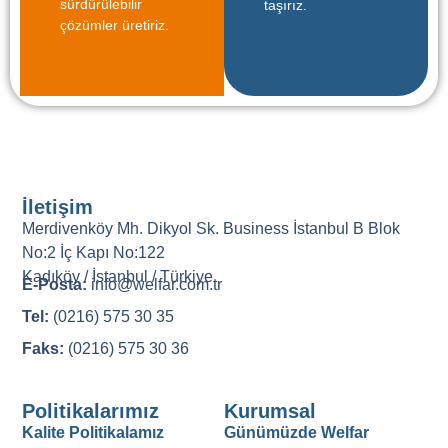
sürdürülebilir
taşırız.
çözümler üretiriz.
İletişim
Merdivenköy Mh. Dikyol Sk. Business İstanbul B Blok
No:2 İç Kapı No:122
Kadıköy / İstanbul / Türkiye
E-Posta:
info@welfar.com.tr
Tel:
(0216) 575 30 35
Faks:
(0216) 575 30 36
Politikalarımız
Kurumsal
Kalite Politikalamız
Günümüzde Welfar