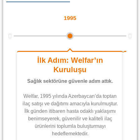
1995
İlk Adım: Welfar’ın
Pa
Kuruluşu
Sağlık sektörüne güvenle adım attık.
Pa
Welfar, 1995 yılında Azerbaycan’da toptan
ilaç satışı ve dağıtımı amacıyla kurulmuştur.
Topt
İlk günden itibaren hasta odaklı yaklaşımı
benimseyerek, güvenilir ve kaliteli ilaç
vizyo
ürünlerini toplumla buluşturmayı
el
hedeflemektedir.
ha